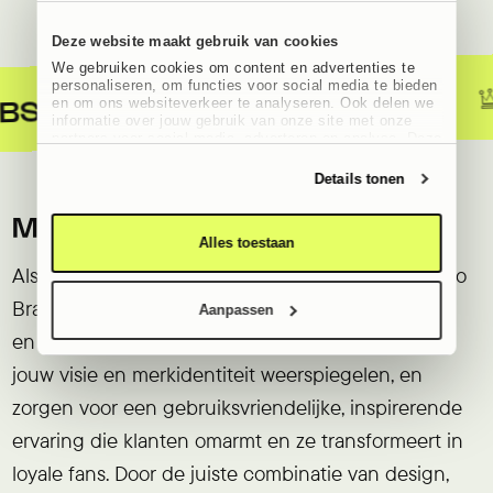
Deze website maakt gebruik van cookies
We gebruiken cookies om content en advertenties te
WORD
personaliseren, om functies voor social media te bieden
👑
CRM KOPPELINGEN
👉
en om ons websiteverkeer te analyseren. Ook delen we
informatie over jouw gebruik van onze site met onze
partners voor social media, adverteren en analyse. Deze
partners kunnen deze gegevens combineren met andere
informatie die jij aan ze heeft verstrekt of die ze hebben
Details tonen
verzameld op basis van jouw gebruik van hun services.
Lees er meer over in ons
privacybeleid
.
Meer dan producten
Alles toestaan
Als
WooCommerce specialist
bouwen we bij Studio
Brabo webshops die jouw merk tot leven brengen
Aanpassen
en klanten inspireren. We bouwen platforms die
jouw visie en merkidentiteit weerspiegelen, en
zorgen voor een gebruiksvriendelijke, inspirerende
ervaring die klanten omarmt en ze transformeert in
loyale fans. Door de juiste combinatie van design,