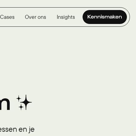
Cases
Over ons
Insights
Kennismaken
m ✨
essen en je