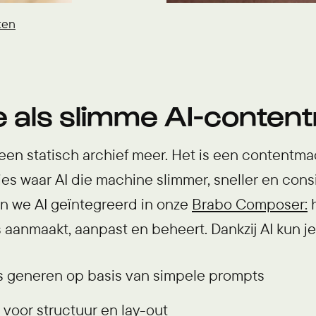
ten
e als slimme AI-conten
geen statisch archief meer. Het is een contentma
s waar AI die machine slimmer, sneller en cons
 we AI geïntegreerd in onze
Brabo Composer:
h
 aanmaakt, aanpast en beheert. Dankzij AI kun je
s generen op basis van simpele prompts
 voor structuur en lay-out