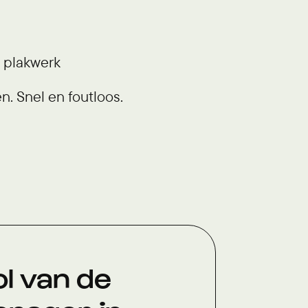
 plakwerk
. Snel en foutloos.
l van de