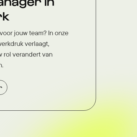
nager in
rk
voor jouw team? In onze
werkdruk verlaagt,
 rol verandert van
h.
r