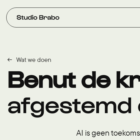
Verder naar navigatie
Ga naar hoofdinhoud
Footer
Wat we doen
Benut de kr
afgestemd 
AI is geen toekomst