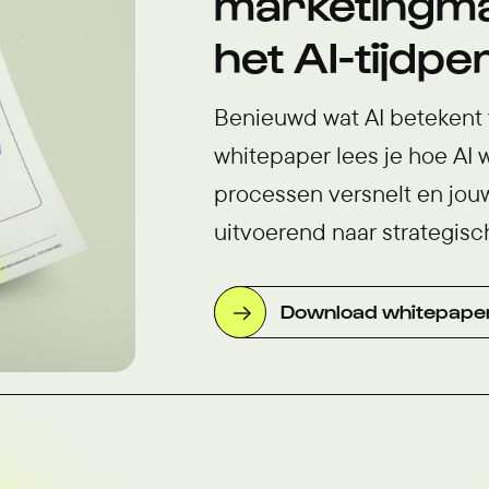
marketingma
het AI-tijdpe
Benieuwd wat AI betekent 
whitepaper lees je hoe AI 
processen versnelt en jouw
uitvoerend naar strategisc
Download whitepape