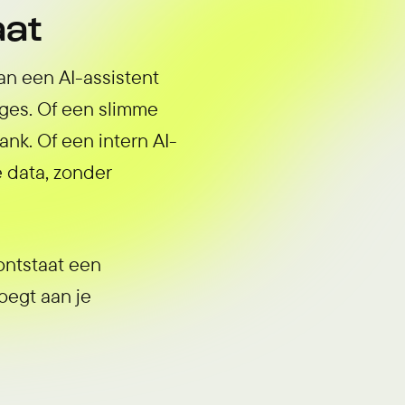
aat
an een AI-assistent
ages. Of een slimme
nk. Of een intern AI-
 data, zonder
ontstaat een
oegt aan je