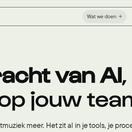
Wat we doen
acht van AI
,
op jouw tea
muziek meer. Het zit al in je tools, je proc