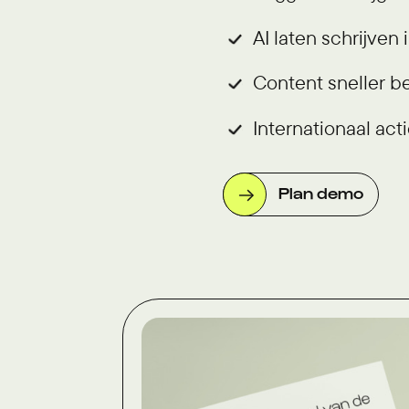
AI laten schrijven 
Content sneller b
Internationaal act
Plan demo