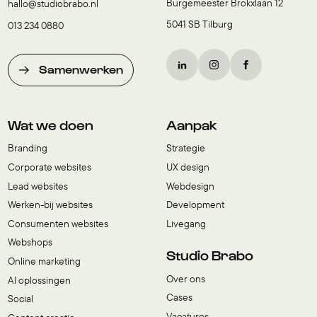
Burgemeester Brokxlaan 12
hallo@studiobrabo.nl
5041 SB Tilburg
013 234 0880
Samenwerken
Wat we doen
Aanpak
Branding
Strategie
Corporate websites
UX design
Lead websites
Webdesign
Werken-bij websites
Development
Consumenten websites
Livegang
Webshops
Studio Brabo
Online marketing
Over ons
AI oplossingen
Cases
Social
Vacatures