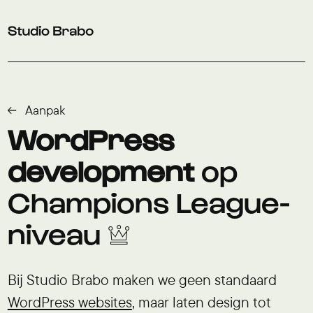
Verder naar navigatie
Ga naar hoofdinhoud
Footer
Aanpak
WordPress
development
op
Champions League-
niveau 👑
Bij Studio Brabo maken we geen standaard
WordPress websites
, maar laten design tot