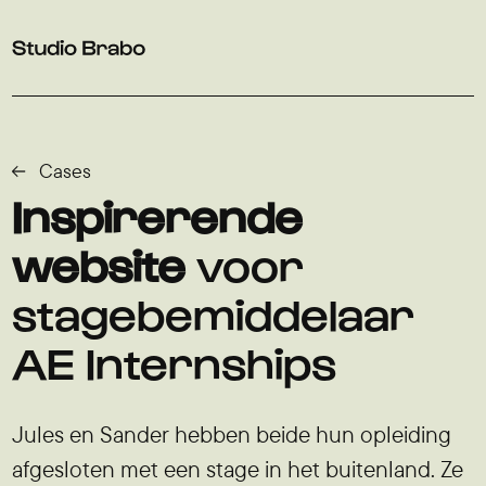
Verder naar navigatie
Ga naar hoofdinhoud
Footer
Cases
Inspirerende
website
voor
stagebemiddelaar
AE Internships
Jules en Sander hebben beide hun opleiding
afgesloten met een stage in het buitenland. Ze