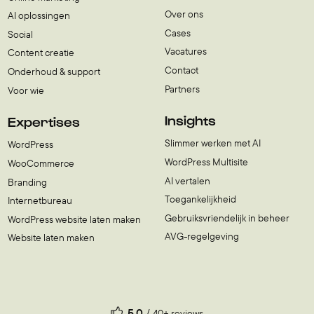
Over ons
AI oplossingen
Cases
Social
Vacatures
Content creatie
Contact
Onderhoud & support
Partners
Voor wie
Insights
Expertises
Slimmer werken met AI
WordPress
WordPress Multisite
WooCommerce
AI vertalen
Branding
Toegankelijkheid
Internetbureau
Gebruiksvriendelijk in beheer
WordPress website laten maken
AVG-regelgeving
Website laten maken
5.0
40+ reviews