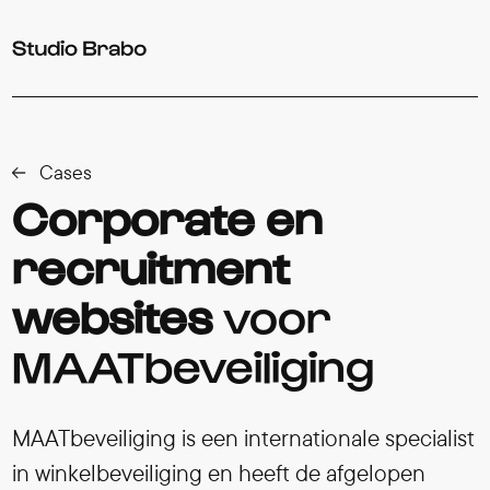
Verder naar navigatie
Ga naar hoofdinhoud
Footer
Cases
Corporate en
recruitment
websites
voor
MAATbeveiliging
MAATbeveiliging is een internationale specialist
in winkelbeveiliging en heeft de afgelopen