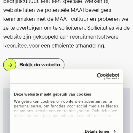
bedrijfscultuur. Met een speciale 'Werken bij'
website laten we potentiële MAATbeveiligers
kennismaken met de MAAT cultuur en proberen we
ze te overtuigen om te solliciteren. Sollicitaties via de
website zijn gekoppeld aan recruitmentsoftware
Recruitee
, voor een efficiënte afhandeling.
Bekijk de website
Deze website maakt gebruik van cookies
We gebruiken cookies om content en advertenties te
personaliseren, om functies voor social media te bieden
en om ons websiteverkeer te analyseren. Ook delen we
informatie over jouw gebruik van onze site met onze
partners voor social media, adverteren en analyse. Deze
partners kunnen deze gegevens combineren met andere
informatie die jij aan ze heeft verstrekt of die ze hebben
Details tonen