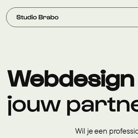
Verder naar navigatie
Ga naar hoofdinhoud
Footer
Webdesign 
jouw partn
Wil je een profess