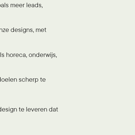
oals meer leads,
 onze designs, met
s horeca, onderwijs,
doelen scherp te
design te leveren dat