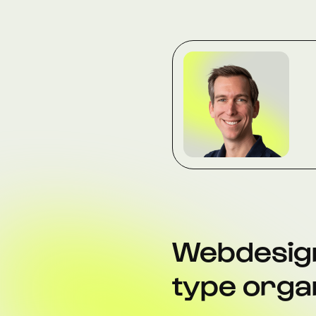
Webdesign
type organ