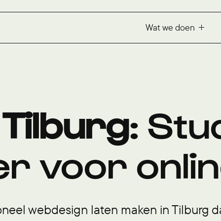
Wat we doen
Tilburg
: Stu
er voor onli
ioneel webdesign laten maken in Tilburg da