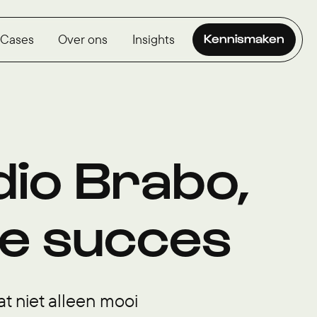
Cases
Over ons
Insights
Kennismaken
dio Brabo,
ne succes
t niet alleen mooi