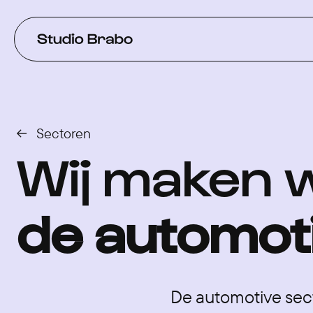
Verder naar navigatie
Ga naar hoofdinhoud
Footer
Sectoren
Wij maken 
de automoti
De automotive sect