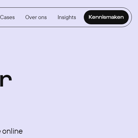
Cases
Over ons
Insights
Kennismaken
r
 online