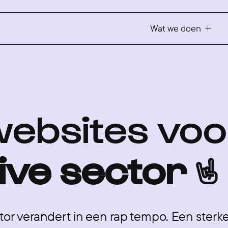
Wat we doen
websites
voo
ve sector 🤘
or verandert in een rap tempo. Een sterke