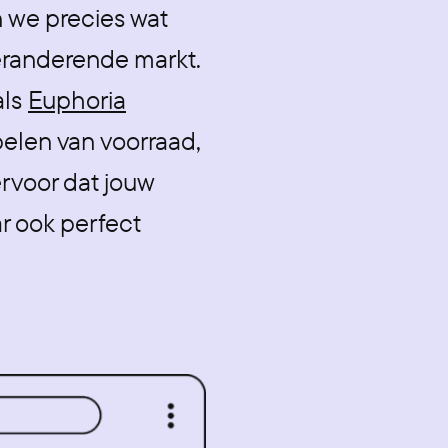
n we precies wat
veranderende markt.
als
Euphoria
elen van voorraad,
ervoor dat jouw
r ook perfect