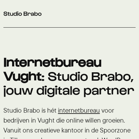
Verder naar navigatie
Ga naar hoofdinhoud
Footer
Internetbureau
Vught
: Studio Brabo,
jouw digitale partner
Studio Brabo is hét
internetbureau
voor
bedrijven in Vught die online willen groeien.
Vanuit ons creatieve kantoor in de Spoorzone