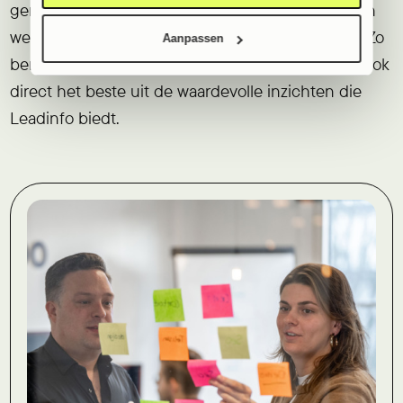
gerichte trainingen aan jouw team, zodat iedereen
weet hoe Leadinfo optimaal ingezet kan worden. Zo
Aanpassen
ben je niet alleen snel operationeel, maar haal je ook
direct het beste uit de waardevolle inzichten die
Leadinfo biedt.