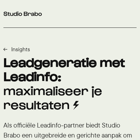
Verder naar navigatie
Ga naar hoofdinhoud
Footer
Insights
Leadgeneratie met
Leadinfo:
maximaliseer je
resultaten ⚡
Als officiële Leadinfo-partner biedt Studio
Brabo een uitgebreide en gerichte aanpak om