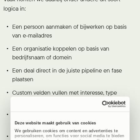
logica in:
Een persoon aanmaken of bijwerken op basis
van e-mailadres
Een organisatie koppelen op basis van
bedrijfsnaam of domein
Een deal direct in de juiste pipeline en fase
plaatsen
Custom velden vullen met interesse, type
aanvraag of vestiging
UTM-parameters meesturen voor campagne-
inzicht
Deze website maakt gebruik van cookies
We gebruiken cookies om content en advertenties te
Automatisch een activity aanmaken voor
personaliseren, om functies voor social media te bieden