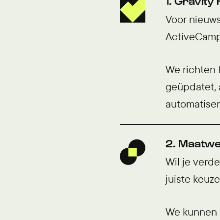
1. Gravit
Voor nieuws
ActiveCampa
We richten 
geüpdatet, a
automatise
2. Maatwe
Wil je verd
juiste keuze
We kunnen g