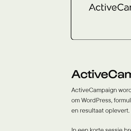
ActiveCa
ActiveCampaign wordt p
om WordPress, formuli
en resultaat oplevert.
In een korte sessie b