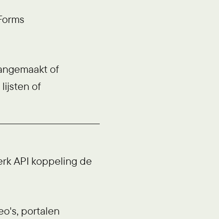
 Forms
aangemaakt of
lijsten of
erk API koppeling de
o's, portalen