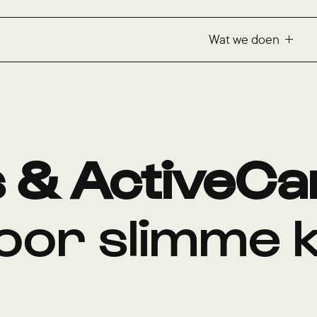
Wat we doen
 & ActiveCa
oor slimme k