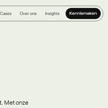
Cases
Over ons
Insights
Kennismaken
st. Met onze