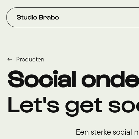
Verder naar navigatie
Ga naar hoofdinhoud
Footer
Producten
Social onde
Let's get soc
Een sterke social m