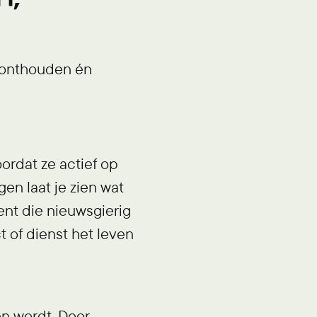
, onthouden én
oordat ze actief op
en laat je zien wat
ent die nieuwsgierig
 of dienst het leven
en wordt. Door