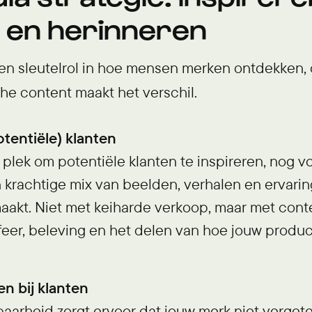
n en herinneren
een sleutelrol in hoe mensen merken ontdekken
he content maakt het verschil.
otentiële) klanten
 plek om potentiële klanten te inspireren, nog v
n krachtige mix van beelden, verhalen en ervaring
aakt. Niet met keiharde verkoop, maar met cont
feer, beleving en het delen van hoe jouw product
en bij klanten
baarheid zorgt ervoor dat jouw merk niet verget